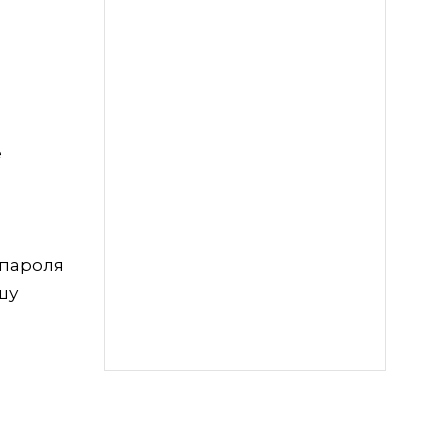
е
 пароля
шу