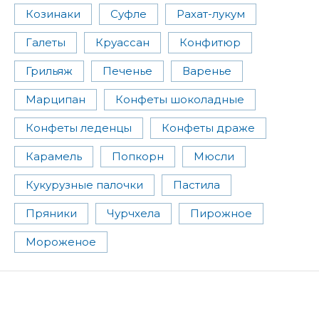
Козинаки
Суфле
Рахат-лукум
Галеты
Круассан
Конфитюр
Грильяж
Печенье
Варенье
Марципан
Конфеты шоколадные
Конфеты леденцы
Конфеты драже
Карамель
Попкорн
Мюсли
Кукурузные палочки
Пастила
Пряники
Чурчхела
Пирожное
Мороженое