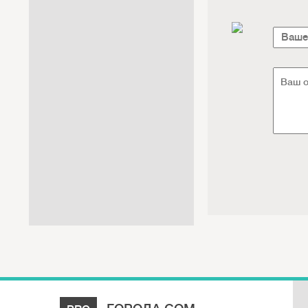
Интернет / Связь / IT
Автосервис / Автотовары
Реклама / Полиграфия / СМИ
Товары для животных /
Ветеринария
Досуг / Развлечения / Еда
Юридические / финансовые
услуги
Хозтовары / Канцелярия /
Упаковка