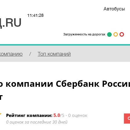
Автобусы
11:41:28
.RU
Загруженность на дорогах
компанию
/
Топ компаний
 компании Сбербанк России
т
5.0
Рейтинг компании:
/5 - 0 оценок
0 оценок за последние 30 дней