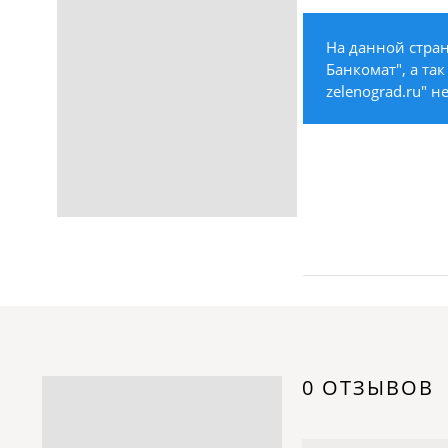
Строительство /
Недвижимость / Ремонт
На данной стран
Одежда / Обувь
Банкомат", а та
Текстиль / Предметы
zelenograd.ru" н
интерьера
Культура / Искусство / Религия
Город / Власть
Спорт / Отдых / Туризм
Образование / Работа /
Карьера
Компьютеры / Бытовая
техника / Офисная техника
Охрана / Безопасность
Металлы / Топливо / Химия
Электроника / Электротехника
0 ОТЗЫВОВ
Транспорт / Грузоперевозки
Мебель / Материалы /
Фурнитура