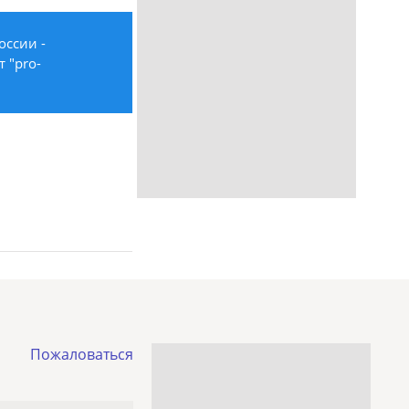
оссии -
 "pro-
Пожаловаться