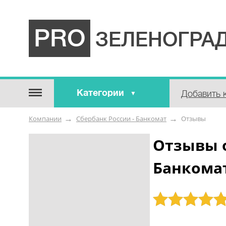
PRO
ЗЕЛЕНОГРАД
Категории
Добавить 
Строительные / отделочные
Компании
Сбербанк России - Банкомат
Отзывы
материалы
Оборудование / Инструмент
Отзывы о
Аварийные / справочные /
Банкома
экстренные службы
Коммунальные / бытовые /
ритуальные услуги
Рейтинг: 5
Медицина / Здоровье /
Красота