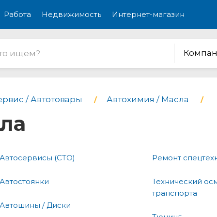
Работа
Недвижимость
Интернет-магазин
Компан
ервис / Автотовары
Автохимия / Масла
сла
Автосервисы (СТО)
Ремонт спецтех
Автостоянки
Технический ос
транспорта
Автошины / Диски
Тюнинг