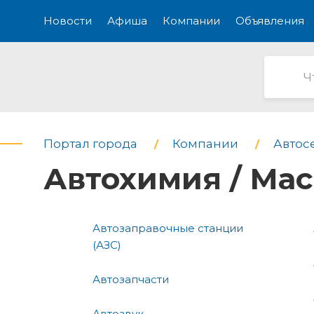
Новости
Афиша
Компании
Объявления
Портал города
Компании
Автос
Автохимия / Ма
Автозаправочные станции
(АЗС)
Автозапчасти
Автозвук