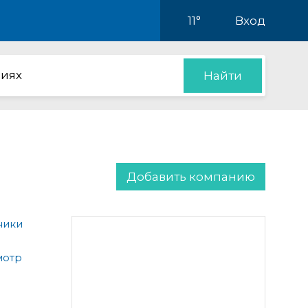
11°
Вход
иях
Найти
Добавить компанию
ники
мотр