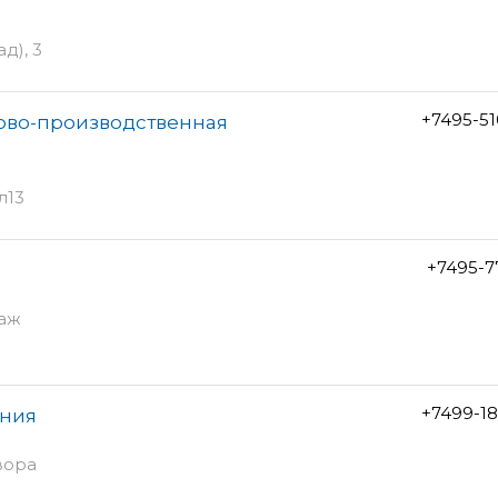
д), 3
+7495-5
гово-производственная
л13
+7495-7
й
таж
+7499-1
ания
вора