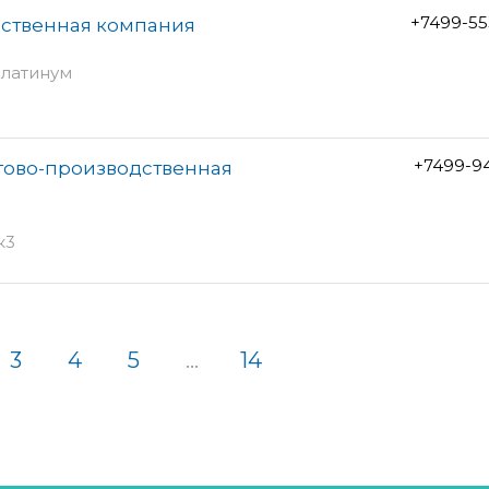
+7499-55
дственная компания
Платинум
+7499-9
ргово-производственная
к3
3
4
5
...
14