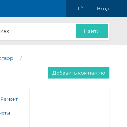
11°
Вход
иях
Найти
створ
Добавить компанию
 Ремонт
меты