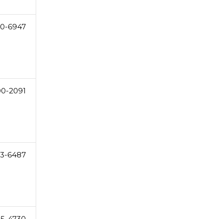
10-6947
0-2091
3-6487
5-4730