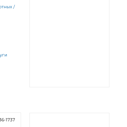
тных /
уги
36-1737