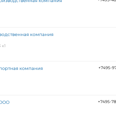
роизводственная компания
зводственная компания
 к1
+7495-9
спортная компания
+7495-7
 ООО