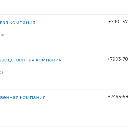
+7901-5
овая компания
аж
+7903-78
изводственная компания
рн
+7495-5
твенная компания