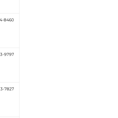
74-8460
3-9797
83-7827