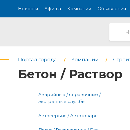
Новости
Афиша
Компании
Объявления
Портал города
Компании
Строи
Бетон / Раствор
Аварийные / справочные /
экстренные службы
Автосервис / Автотовары
Досуг / Развлечения / Еда