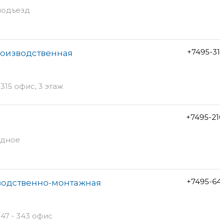
 подъезд
+7495-3
роизводственная
315 офис, 3 этаж
+7495-2
идное
+7495-6
водственно-монтажная
47 - 343 офис