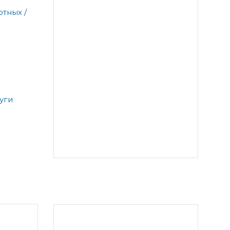
тных /
уги