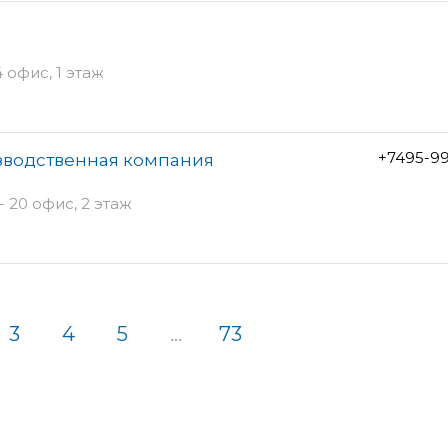
 офис, 1 этаж
+7495-9
зводственная компания
 20 офис, 2 этаж
3
4
5
...
73