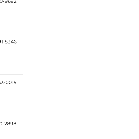
0-9692
91-5346
33-0015
0-2898