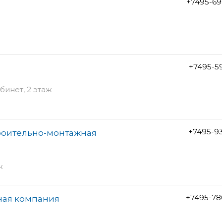
+7495-69
+7495-5
бинет, 2 этаж
+7495-9
троительно-монтажная
ж
+7495-78
ная компания