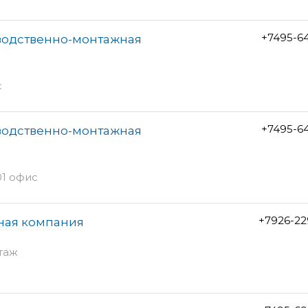
+7495-6
водственно-монтажная
с
+7495-6
водственно-монтажная
01 офис
+7926-22
ная компания
этаж