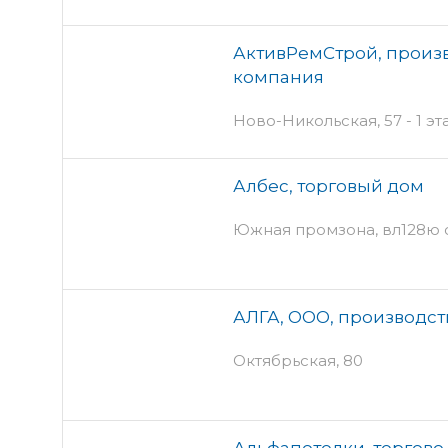
АктивРемСтрой, произ
компания
Ново-Никольская, 57 - 1 эт
Албес, торговый дом
Южная промзона, вл128ю 
АЛГА, ООО, производс
Октябрьская, 80
Альфапотолки, торгов