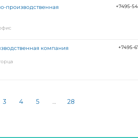
+7495-54
во-производственная
 офис
+7495-6
изводственная компания
 торца
3
4
5
...
28