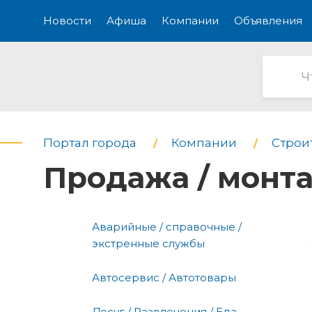
Новости
Афиша
Компании
Объявления
Портал города
Компании
Строи
Продажа / монт
Аварийные / справочные /
экстренные службы
Автосервис / Автотовары
Досуг / Развлечения / Еда