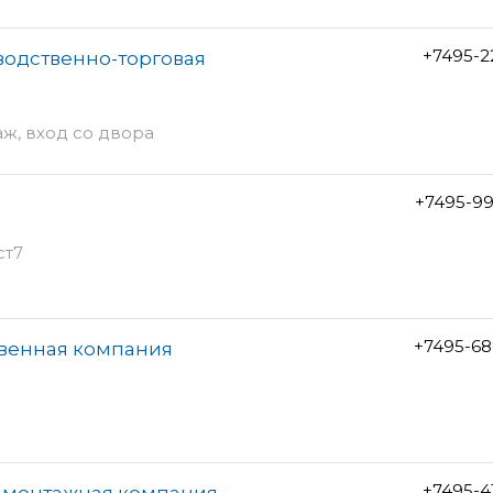
+7495-2
водственно-торговая
аж, вход со двора
+7495-99
ст7
+7495-68
твенная компания
+7495-4
о-монтажная компания