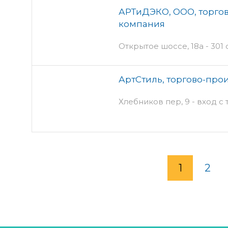
АРТиДЭКО, ООО, торго
компания
Открытое шоссе, 18а - 301
АртСтиль, торгово-про
Хлебников пер, 9 - вход с
1
2