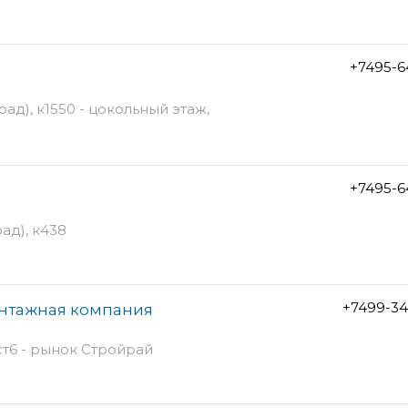
+7495-6
ад), к1550 - цокольный этаж,
+7495-6
ад), к438
+7499-34
онтажная компания
ст6 - рынок Стройрай