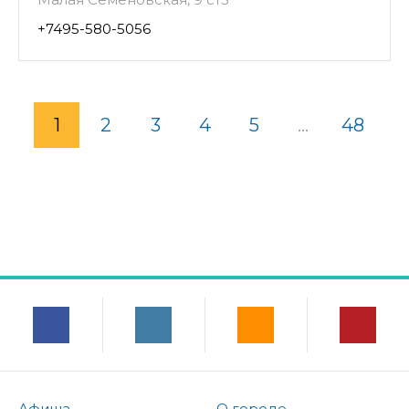
+7495-580-5056
1
2
3
4
5
...
48
Афиша
О городе