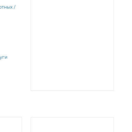
тных /
уги