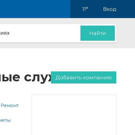
11°
Вход
иях
Найти
нные службы
Добавить компанию
 Ремонт
меты