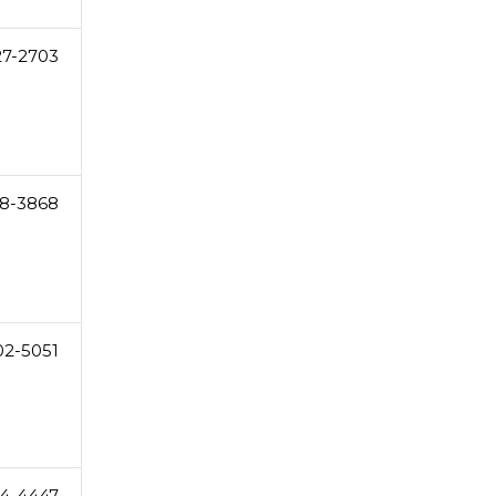
27-2703
8-3868
02-5051
4-4447