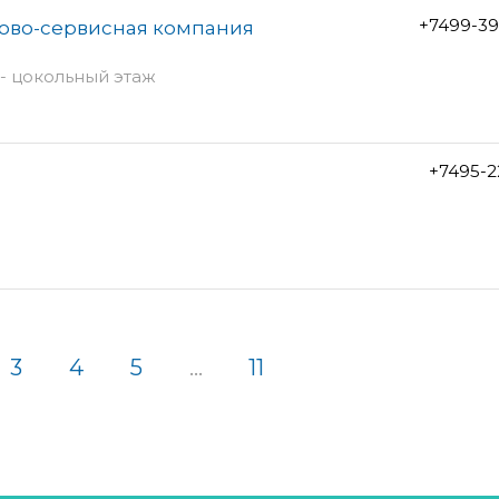
+7499-39
ргово-сервисная компания
 - цокольный этаж
+7495-2
3
4
5
...
11