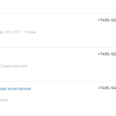
+7495-92
 20 ст77 - 1 этаж
+7495-92
К Савёловский
+7495-94
сная компания
 этаж