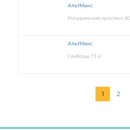
АльтМакс
Мичуринский проспект, 8
АльтМакс
Свободы, 73 к1
1
2