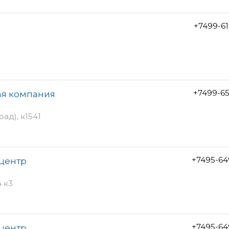
+7499-6
+7499-6
ая компания
ад), к1541
+7495-64
центр
 к3
+7495-64
центр