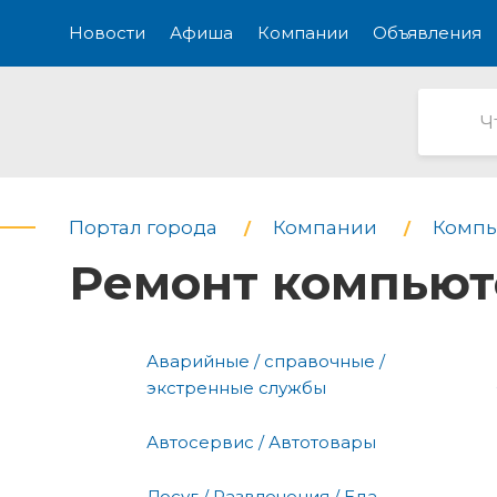
Новости
Афиша
Компании
Объявления
Портал города
Компании
Компь
Ремонт компьют
Аварийные / справочные /
экстренные службы
Автосервис / Автотовары
Досуг / Развлечения / Еда