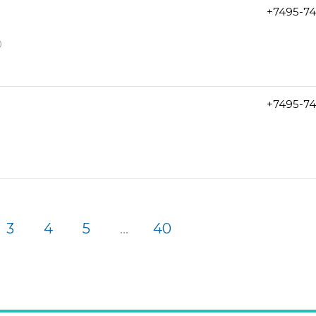
+7495-7
0
+7495-7
3
4
5
...
40