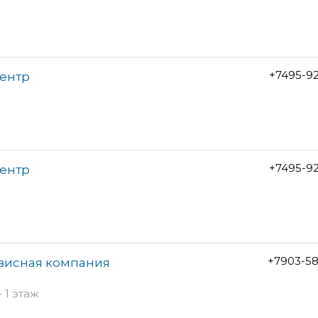
+7495-9
центр
+7495-9
центр
+7903-58
рвисная компания
 1 этаж