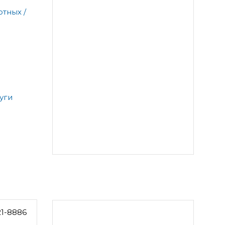
тных /
уги
21-8886