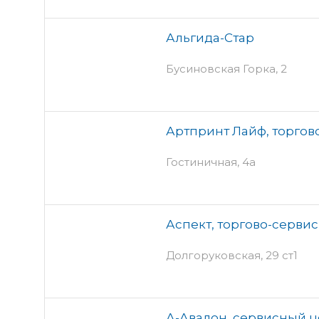
Альгида-Стар
Бусиновская Горка, 2
Артпринт Лайф, торго
Гостиничная, 4а
Аспект, торгово-серви
Долгоруковская, 29 ст1
А-Авалон, сервисный 