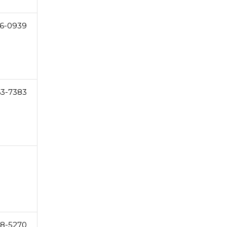
6-0939
63-7383
18-5270