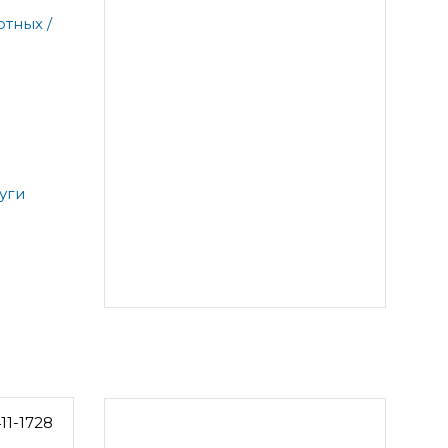
тных /
уги
11-1728