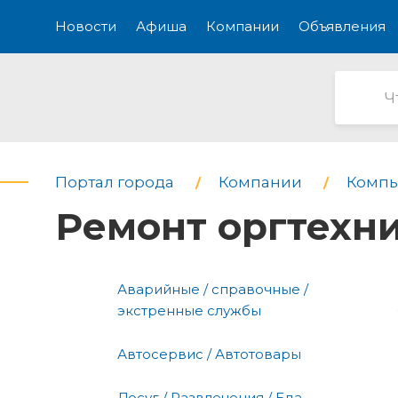
Новости
Афиша
Компании
Объявления
Портал города
Компании
Компь
Ремонт оргтехн
Аварийные / справочные /
экстренные службы
Автосервис / Автотовары
Досуг / Развлечения / Еда