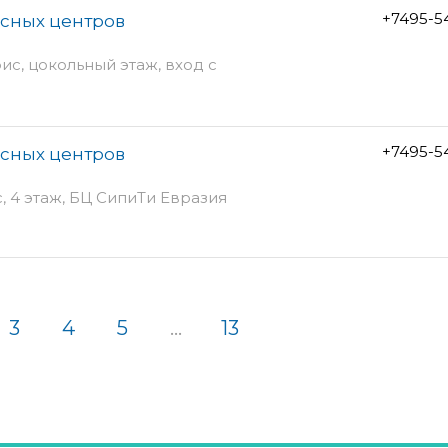
+7495-5
исных центров
офис, цокольный этаж, вход с
+7495-5
исных центров
с, 4 этаж, БЦ СипиТи Евразия
3
4
5
...
13