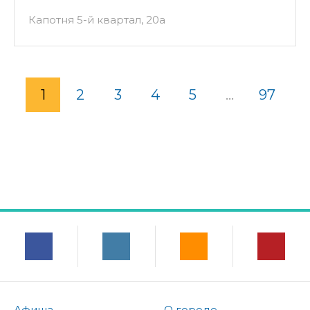
Капотня 5-й квартал, 20а
1
2
3
4
5
...
97
Афиша
О городе