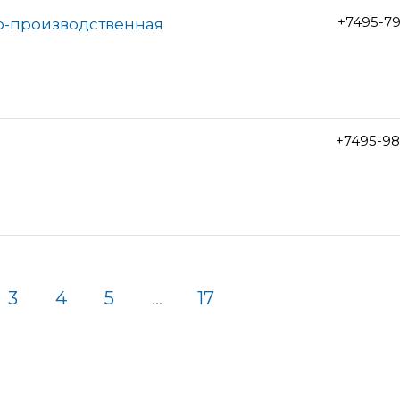
+7495-7
во-производственная
+7495-98
3
4
5
...
17