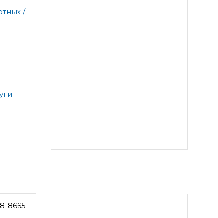
тных /
уги
8-8665