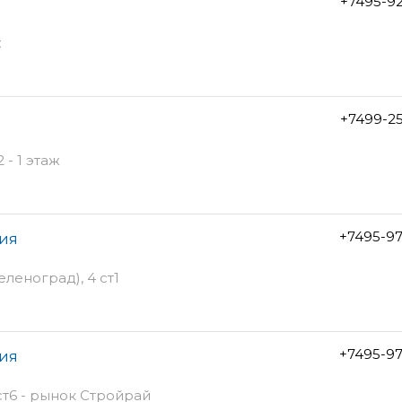
+7495-9
ж
+7499-2
 - 1 этаж
+7495-9
ния
леноград), 4 ст1
+7495-9
ния
ст6 - рынок Стройрай