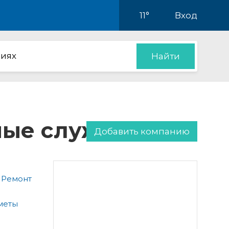
11°
Вход
иях
Найти
нные службы
Добавить компанию
 Ремонт
меты