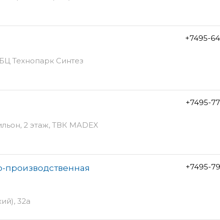
+7495-64
, БЦ Технопарк Синтез
+7495-7
вильон, 2 этаж, ТВК MADEX
+7495-7
во-производственная
ий), 32а