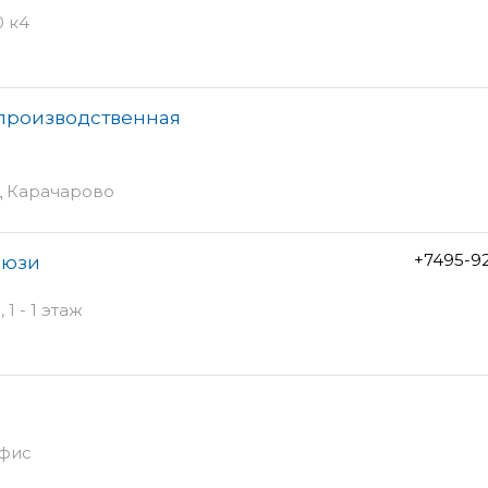
0 к4
-производственная
БЦ Карачарово
+7495-9
люзи
 - 1 этаж
офис