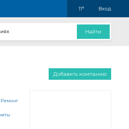
11°
Вход
иях
Найти
Добавить компанию
 Ремонт
меты