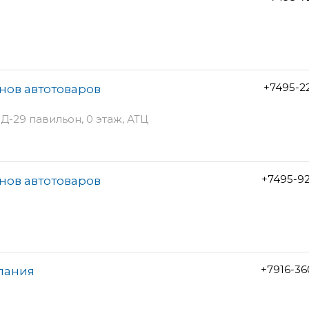
+7495-2
инов автотоваров
Д-29 павильон, 0 этаж, АТЦ
+7495-9
инов автотоваров
+7916-3
мпания