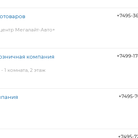
+7495-3
тотоваров
 центр Мегалайт-Авто+
+7499-1
озничная компания
- 1 комната, 2 этаж
+7495-7
мпания
+7495-7