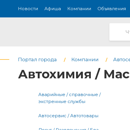
Новости
Афиша
Компании
Объявления
Портал города
Компании
Автос
Автохимия / Ма
Аварийные / справочные /
экстренные службы
Автосервис / Автотовары
Досуг / Развлечения / Еда