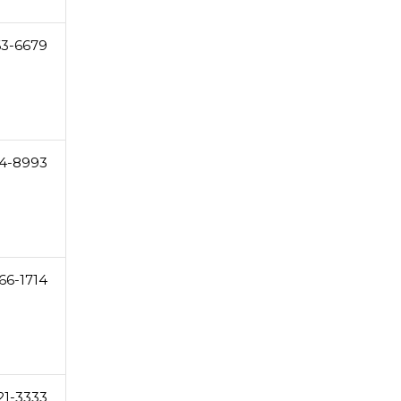
63-6679
74-8993
66-1714
21-3333