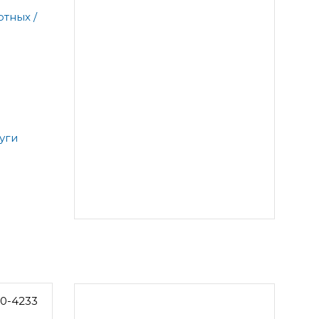
тных /
уги
0-4233