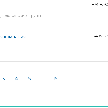
+7495-6
БЦ Головинские Пруды
+7495-6
ая компания
3
4
5
...
15