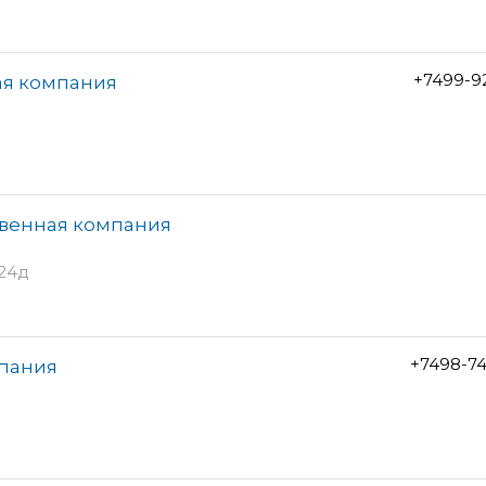
+7499-9
ая компания
твенная компания
л24д
+7498-7
мпания