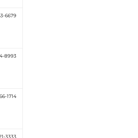
63-6679
74-8993
66-1714
21-3333