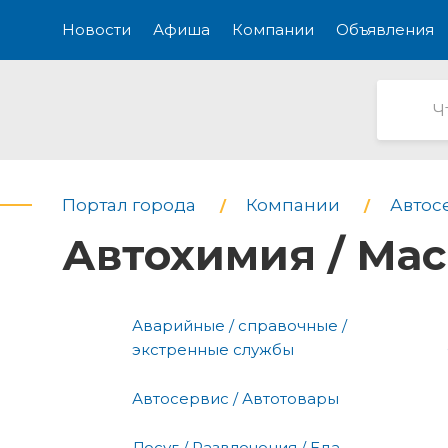
Новости
Афиша
Компании
Объявления
Портал города
Компании
Автос
Автохимия / Ма
Аварийные / справочные /
экстренные службы
Автосервис / Автотовары
Досуг / Развлечения / Еда