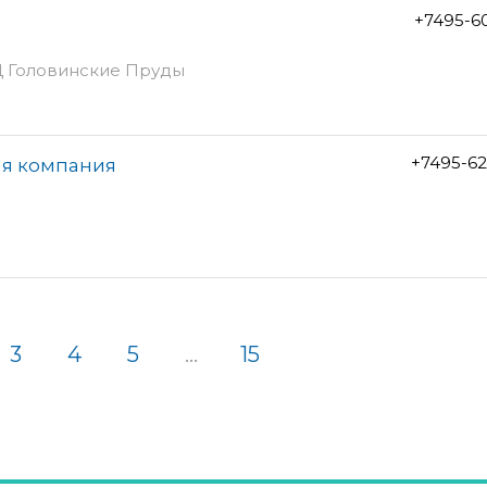
+7495-6
БЦ Головинские Пруды
+7495-6
ая компания
3
4
5
...
15