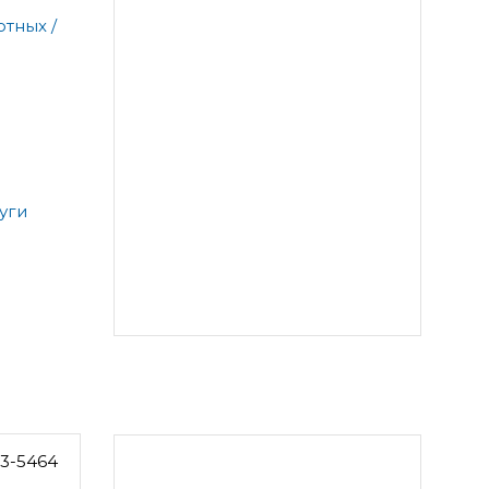
тных /
уги
63-5464