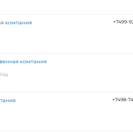
+7499-9
ая компания
твенная компания
л24д
+7498-7
мпания