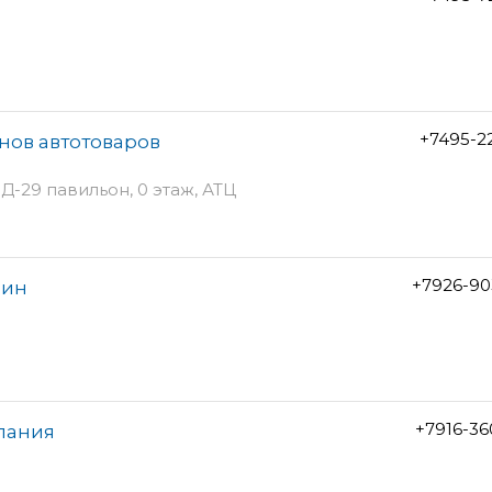
+7495-2
инов автотоваров
Д-29 павильон, 0 этаж, АТЦ
+7926-90
зин
+7916-3
мпания