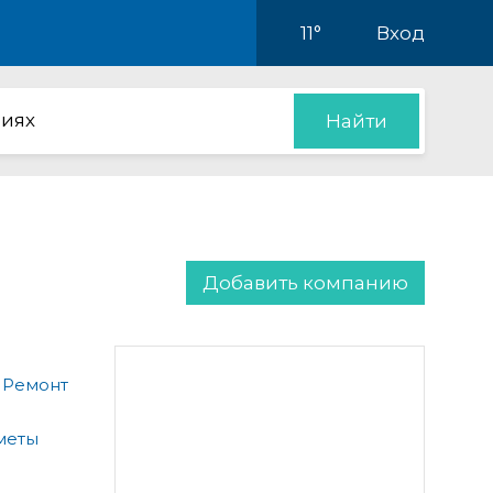
11°
Вход
иях
Найти
Добавить компанию
 Ремонт
меты