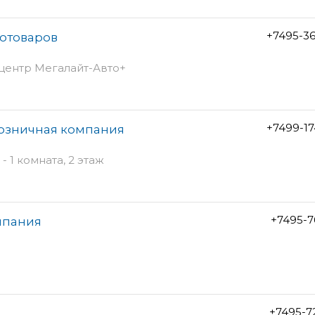
+7495-3
тотоваров
 центр Мегалайт-Авто+
+7499-1
озничная компания
- 1 комната, 2 этаж
+7495-7
мпания
+7495-7