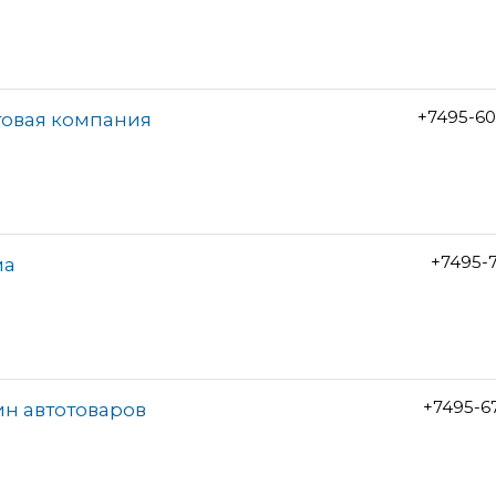
+7495-60
товая компания
+7495-7
ма
+7495-6
ин автотоваров