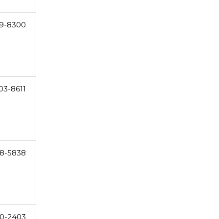
69-8300
03-8611
8-5838
0-2403