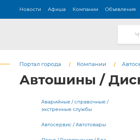
Новости
Афиша
Компании
Объявления
Портал города
Компании
Автос
Автошины / Дис
Аварийные / справочные /
экстренные службы
Автосервис / Автотовары
Досуг / Развлечения / Еда