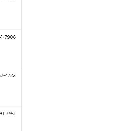
41-7906
62-4722
81-3651