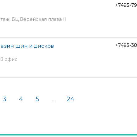
+7495-79
 этаж, БЦ Верейская плаза II
+7495-38
газин шин и дисков
03 офис
3
4
5
...
24