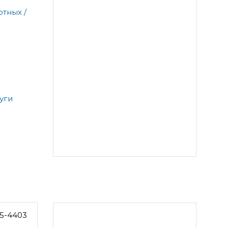
тных /
уги
5-4403