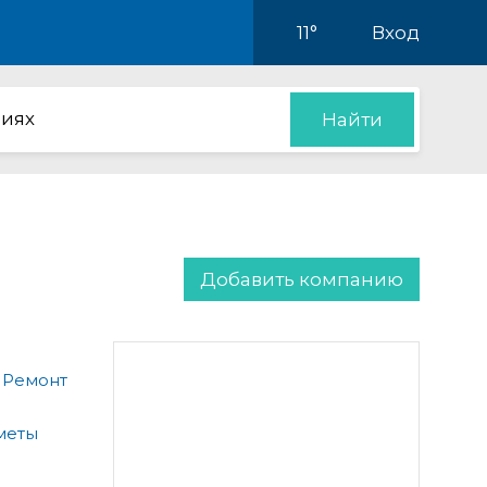
11°
Вход
иях
Найти
Добавить компанию
 Ремонт
меты