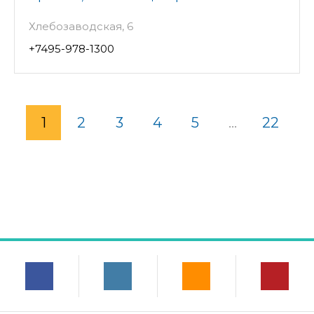
Хлебозаводская, 6
+7495-978-1300
1
2
3
4
5
...
22