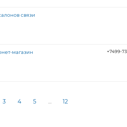
салонов связи
+7499-73
рнет-магазин
3
4
5
...
12