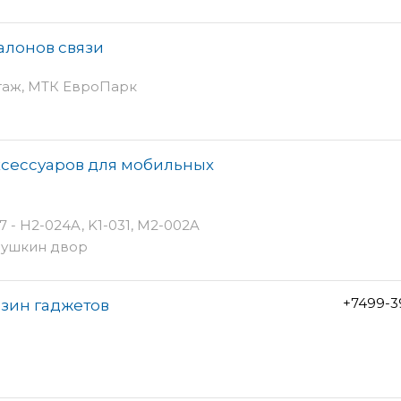
алонов связи
этаж, МТК ЕвроПарк
ксессуаров для мобильных
 - H2-024A, K1-031, M2-002A
рбушкин двор
+7499-3
азин гаджетов