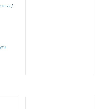
тных /
уги