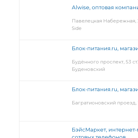
Аlwise, оптовая компан
Павелецкая Набережная, 2 -
Side
Блок-питания.ru, мага
Будённого проспект, 53 ст
Буденовский
Блок-питания.ru, мага
Багратионовский проезд, 7
БэйсМаркет, интернет-
сотовых телефонов