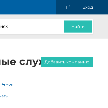
11°
Вход
иях
Найти
нные службы
Добавить компанию
 Ремонт
меты