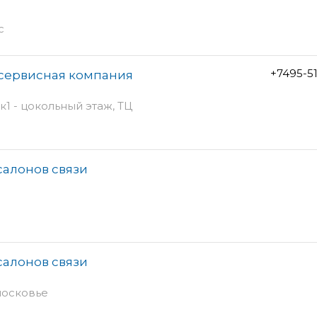
с
+7495-5
о-сервисная компания
к1 - цокольный этаж, ТЦ
салонов связи
салонов связи
московье