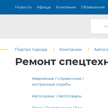
Новости
Афиша
Компании
Объявления
Портал города
Компании
Автос
Ремонт спецтех
Аварийные / справочные /
экстренные службы
Автосервис / Автотовары
Досуг / Развлечения / Еда