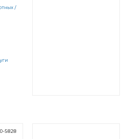
тных /
уги
0-5828