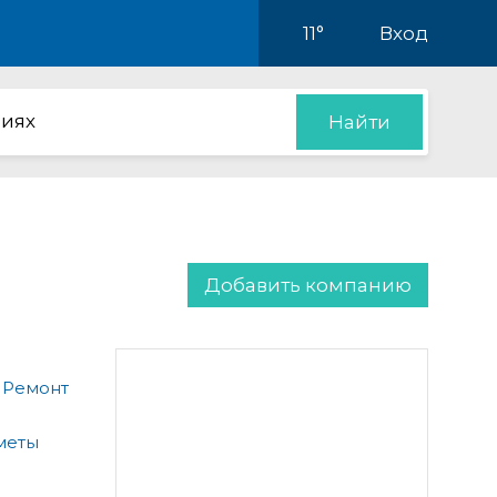
11°
Вход
иях
Найти
Добавить компанию
 Ремонт
меты