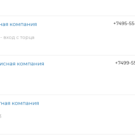
+7495-55
тная компания
- вход с торца
+7499-5
исная компания
тная компания
3