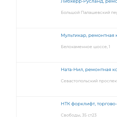
Либхерр-Русланд, рем
Большой Палашевский пер,
Мультикар, ремонтная
Белокаменное шоссе, 1
Ната-Нил, ремонтная 
Севастопольский проспект, 
НТК форклифт, торгово
Свободы, 35 ст23