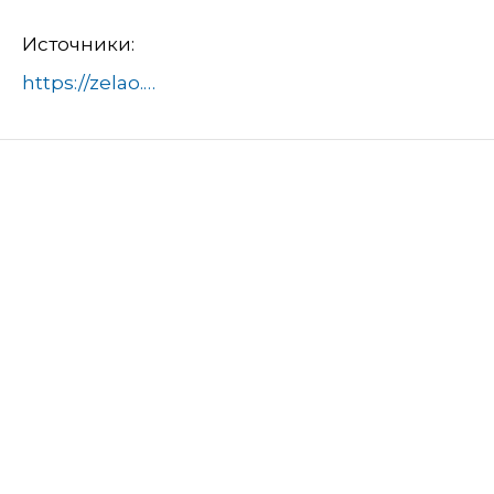
Источники:
https://zelao.mos.ru/presscenter/news/detail/12512911.html