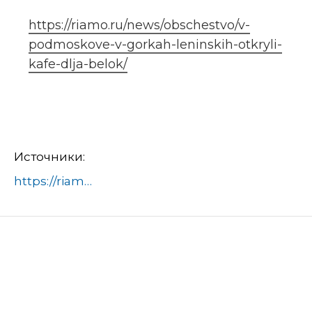
https://riamo.ru/news/obschestvo/v-
podmoskove-v-gorkah-leninskih-otkryli-
kafe-dlja-belok/
Источники:
https://riamo.ru/news/obschestvo/v-podmoskove-v-gorkah-leninskih-otkryli-kafe-dlja-belok/