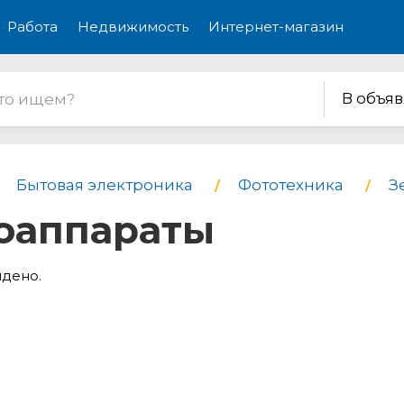
Работа
Недвижимость
Интернет-магазин
В объя
Бытовая электроника
Фототехника
З
оаппараты
йдено.