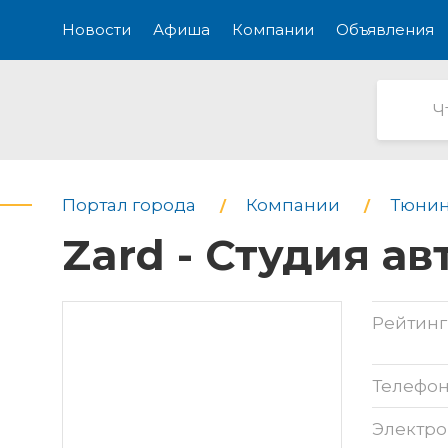
Новости
Афиша
Компании
Объявления
Портал города
Компании
Тюнин
Zard - Студия а
Рейтинг
Телефо
Электро