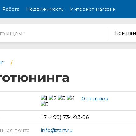
Работа
Недвижимость
Интернет-магазин
Компан
г
втотюнинга
0 отзывов
н
+7 (499) 734-93-86
нная почта
info@zart.ru