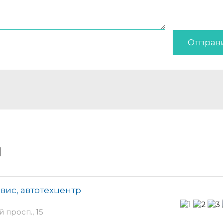
Отправ
и
вис, автотехцентр
просп., 15