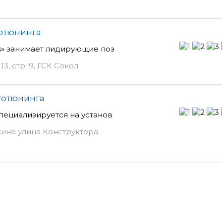
втотюнинга
s» занимает лидирующие поз
3, стр. 9, ГСК Сокол
втотюнинга
пециализируется на установ
ино улица Конструктора