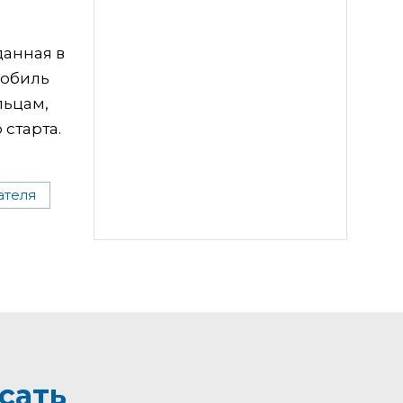
данная в
мобиль
льцам,
 старта.
ателя
сать