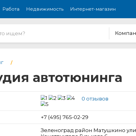
Работа
Недвижимость
Интернет-магазин
Компан
г
удия автотюнинга
0 отзывов
н
+7 (495) 765-02-29
Зеленоград район Матушкино ул