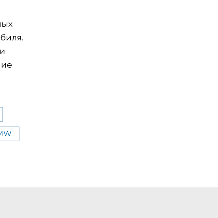
ных
биля.
 и
ние
MW