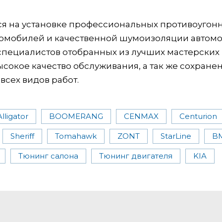
ся на установке профессиональных противоугон
томобилей и качественной шумоизоляции автомо
ециалистов отобранных из лучших мастерских
ысокое качество обслуживания, а так же сохране
всех видов работ.
Alligator
BOOMERANG
CENMAX
Centurion
Sheriff
Tomahawk
ZONT
StarLine
B
Тюнинг салона
Тюнинг двигателя
KIA