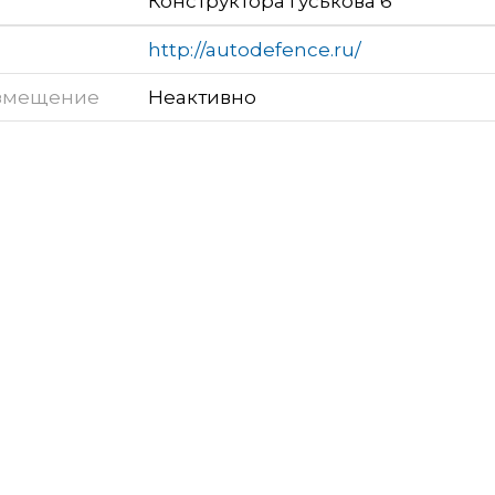
Конструктора Гуськова 6
http://autodefence.ru/
змещение
Неактивно