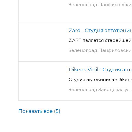
Зеленоград Панфиловский 
Zard - Студия автотюни
Z'ART является старейшей
Зеленоград Панфиловский п
Dikens Vinil - Студия а
Студия автовинила «Diken
Зеленоград Заводская ул., 1
Показать все (
5
)