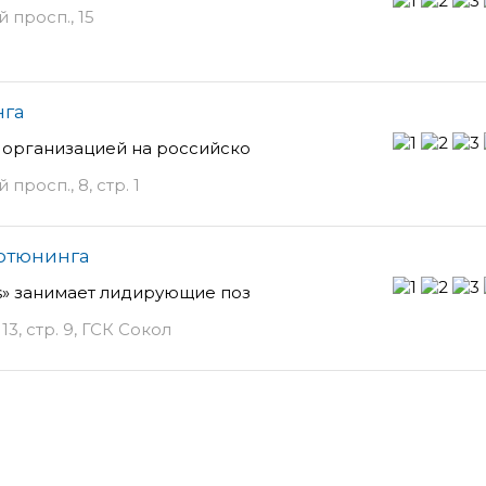
просп., 15
нга
 организацией на российско
росп., 8, стр. 1
втотюнинга
s» занимает лидирующие поз
3, стр. 9, ГСК Сокол