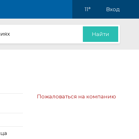
11°
Вход
иях
Найти
Пожаловаться на компанию
ица