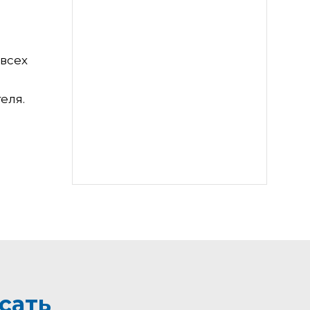
всех
еля.
сать