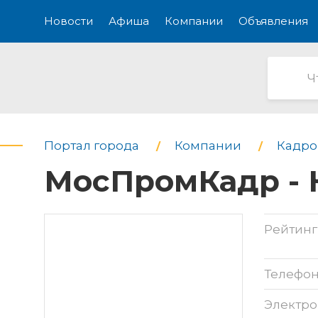
Новости
Афиша
Компании
Объявления
Портал города
Компании
Кадро
МосПромКадр - 
Рейтинг
Телефо
Электро