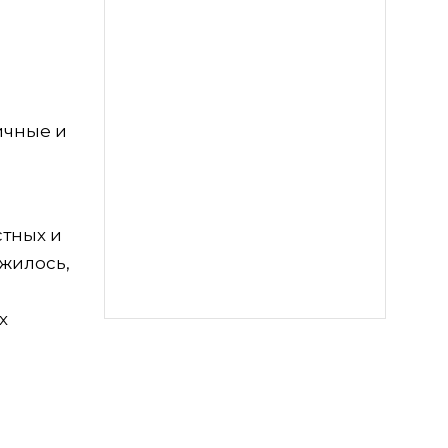
ичные и
стных и
жилось,
х