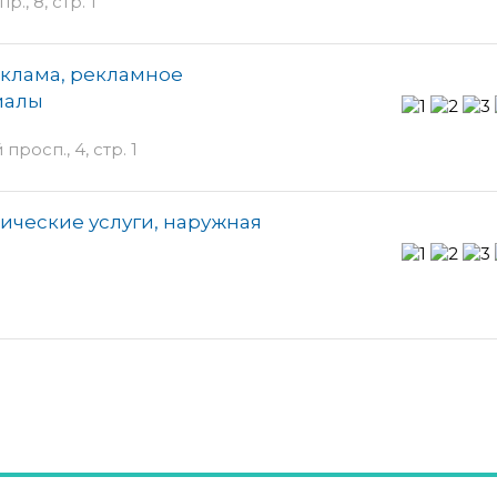
, 8, стр. 1
еклама, рекламное
иалы
росп., 4, стр. 1
фические услуги, наружная