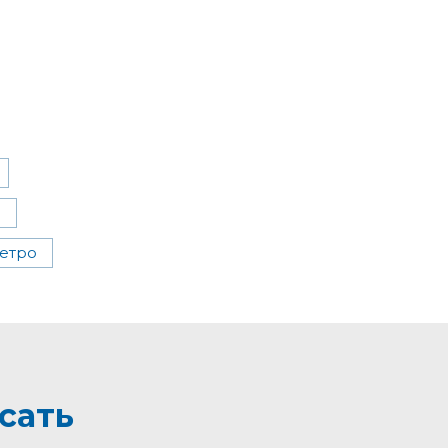
ы
метро
сать