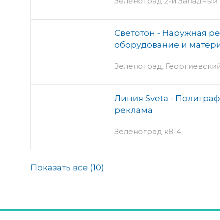
Зеленоград 2-й Западный пр.
Светотон - Наружная р
оборудование и матер
Зеленоград, Георгиевский п
Линия Sveta - Полигра
реклама
Зеленоград к814
Показать все (
10
)