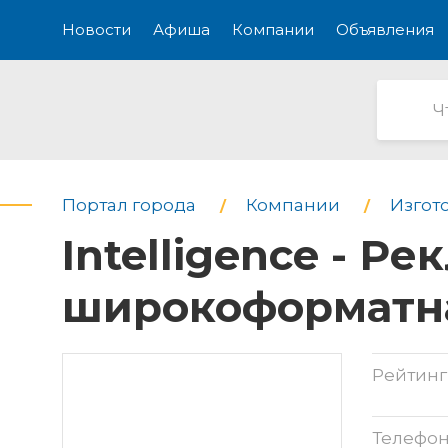
Новости
Афиша
Компании
Объявления
Портал города
Компании
Изгот
Intelligence - Р
широкоформатна
Рейтинг
Телефо