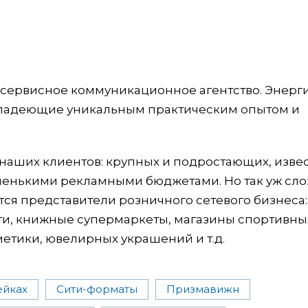
осервисное коммуникационное агентство. Энерг
ладеющие уникальным практическим опытом и
наших клиентов: крупных и подростающих, изве
ленькими рекламными бюджетами. Но так уж сло
ся представители розничного сетевого бизнеса:
ети, книжные супермаркеты, магазины спортивны
метики, ювелирных украшений и т.д.
ейках
Сити-форматы
Призмавижн