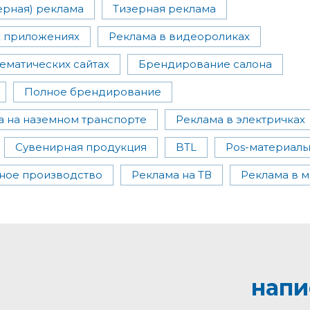
ерная) реклама
Тизерная реклама
х приложениях
Реклама в видеороликах
тематических сайтах
Брендирование салона
Полное брендирование
а на наземном транспорте
Реклама в электричках
Сувенирная продукция
BTL
Pos-материал
ное производство
Реклама на ТВ
Реклама в 
напи