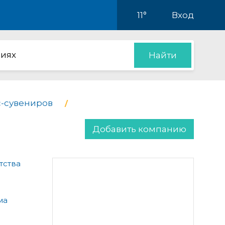
11°
Вход
иях
Найти
с-сувениров
Добавить компанию
тства
ма