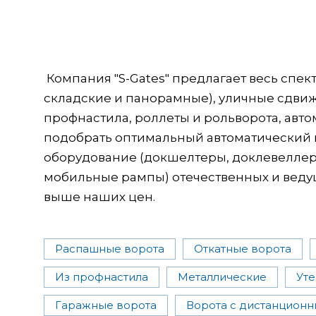
Компания "S-Gates" предлагает весь спе
складские и панорамные), уличные сдви
профнастила, роллеты и рольворота, авт
подобрать оптимальный автоматический п
оборудование (докшелтеры, доклевеллеры
мобильные рампы) отечественных и веду
выше наших цен.
Распашные ворота
Откатные ворота
Из профнастила
Металлические
Ут
Гаражные ворота
Ворота с дистанцион