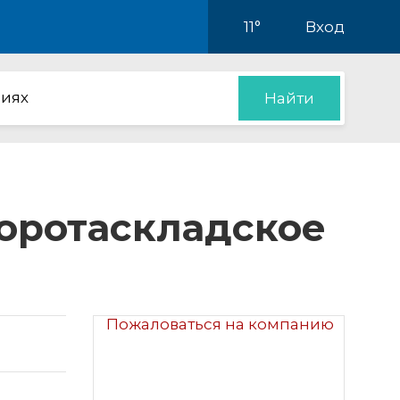
11°
Вход
иях
Найти
воротаскладское
Пожаловаться на компанию