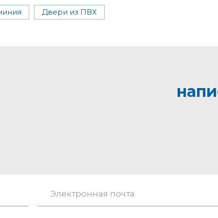
миния
Двери из ПВХ
напи