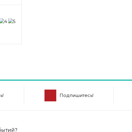
ь!
Подпишитесь!
обытий?