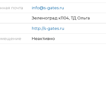
нная почта
info@s-gates.ru
Зеленоград к1104, ТД Ольга
http://s-gates.ru
змещение
Неактивно