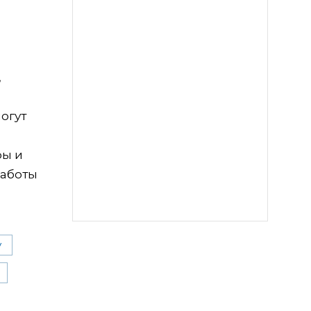
,
огут
ры и
работы
у