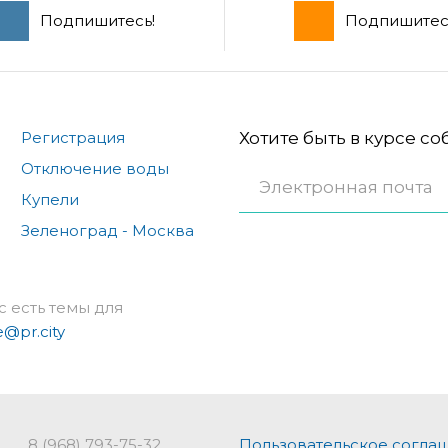
Подпишитесь!
Подпишитес
Регистрация
Хотите быть в курсе с
Отключение воды
Купели
Зеленоград - Москва
с есть темы для
e@pr.city
8 (968) 793-75-32
Пользовательское согла