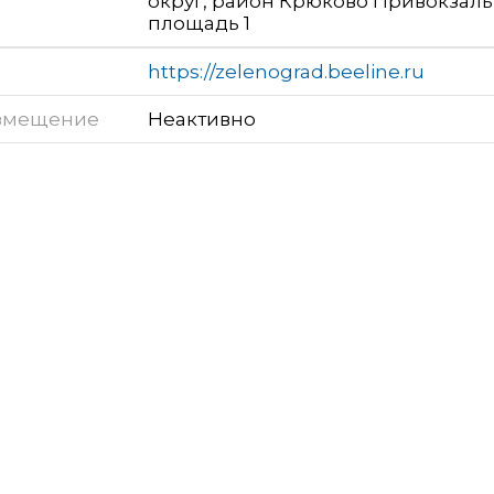
округ, район Крюково Привокзал
площадь 1
https://zelenograd.beeline.ru
змещение
Неактивно