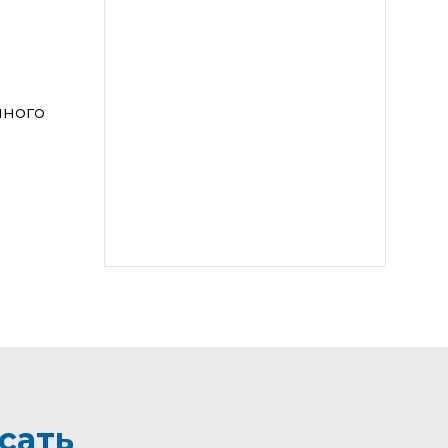
чного
сать