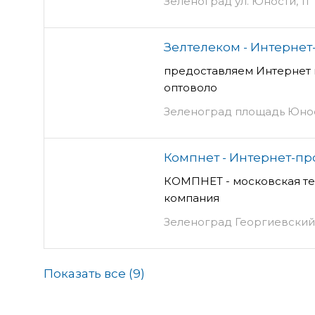
Зеленоград ул. Юности, 11
Зелтелеком - Интерне
предоставляем Интернет
оптоволо
Зеленоград площадь Юности,
Компнет - Интернет-п
КОМПНЕТ - московская т
компания
Зеленоград Георгиевский 
Показать все (
9
)