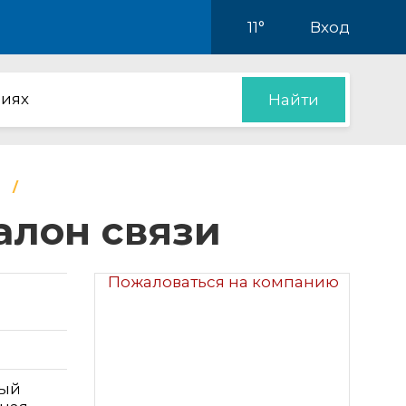
11°
Вход
иях
Найти
алон связи
Пожаловаться на компанию
ный