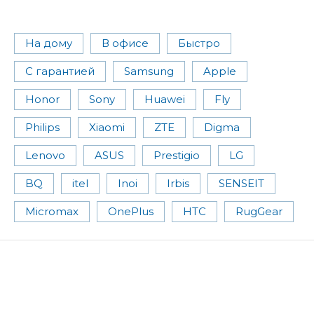
На дому
В офисе
Быстро
С гарантией
Samsung
Apple
Honor
Sony
Huawei
Fly
Philips
Xiaomi
ZTE
Digma
Lenovo
ASUS
Prestigio
LG
BQ
itel
Inoi
Irbis
SENSEIT
Micromax
OnePlus
HTC
RugGear