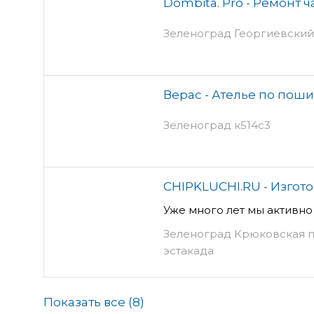
Dombita. Pro - Ремонт ч
Зеленоград Георгиевский 
Верас - Ателье по пош
Зеленоград к514с3
CHIPKLUCHI.RU - Изгот
Уже много лет мы активн
Зеленоград Крюковская п
эстакада
Показать все (
8
)