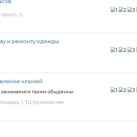
асов
просп., 5
иву и ремонту одежды
овление ключей
о занимаемся таким обыденны
лощадь, 1, ТЦ Крюковская