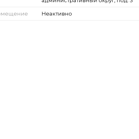
административный округ, под. 3
змещение
Неактивно