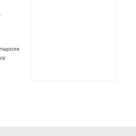
е
 пароля
шу