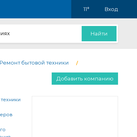
11°
Вход
иях
Найти
Ремонт бытовой техники
Добавить компанию
 техники
теров
ого
ания