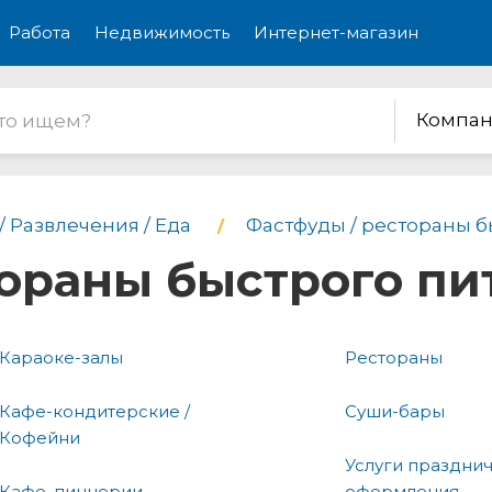
Работа
Недвижимость
Интернет-магазин
Компан
/ Развлечения / Еда
Фастфуды / рестораны б
тораны быстрого пи
Караоке-залы
Рестораны
Кафе-кондитерские /
Суши-бары
Кофейни
Услуги праздни
Кафе, пиццерии
оформления