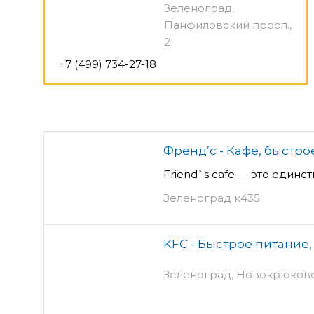
Зеленоград,
Панфиловский просп.,
2
+7 (499) 734-27-18
Френд’с - Кафе, быстро
Friend`s cafe — это единс
Зеленоград к435
KFC - Быстрое питание,
Зеленоград, Новокрюковск