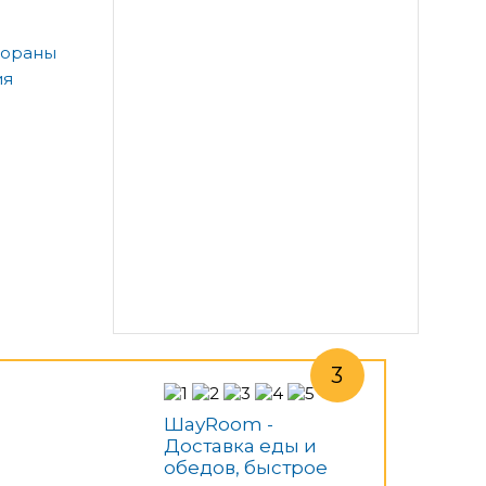
тораны
ия
ШауRoom -
Доставка еды и
обедов, быстрое