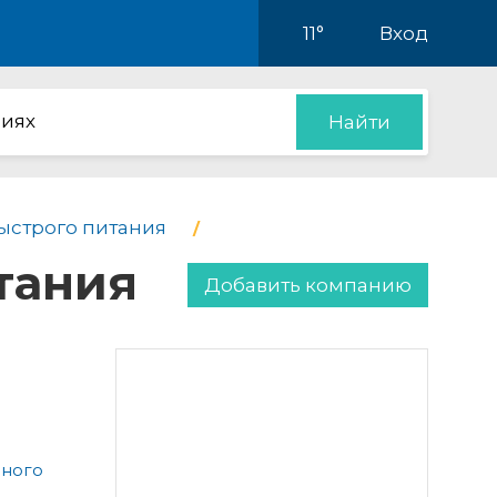
11°
Вход
иях
Найти
ыстрого питания
тания
Добавить компанию
чного