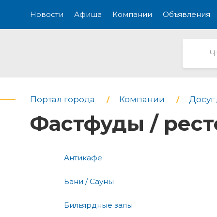
Новости
Афиша
Компании
Объявления
Портал города
Компании
Досуг 
Фастфуды / рес
Антикафе
Бани / Сауны
Бильярдные залы