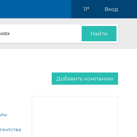
11°
Вход
иях
Найти
Добавить компанию
алы
гентства