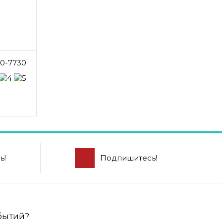
10-7730
ь!
Подпишитесь!
обытий?