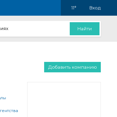
11°
Вход
иях
Найти
Добавить компанию
алы
гентства